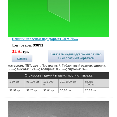
Ценник навесной под формат 50 x 70
мм
Код товара:
99891
31,
91
грн.
Заказать индивидуальный размер
с бесплатным чертежом
купить
материал:
ПЕТ;
цвет:
Прозрачный; Габаритный размер:
ширина:
50
;
высота:
121
;
толщина:
0.75
;
глубина:
3
мм
мм
мм
мм
Стоимость изделий в зависимости от тиража
1-50 шт.
51-100 шт
101-200
201-1000 шт.
свыше
шт.
1000 шт.
31,91
31,28
30,64
30,00
28,72
грн.
грн.
грн.
грн.
грн.