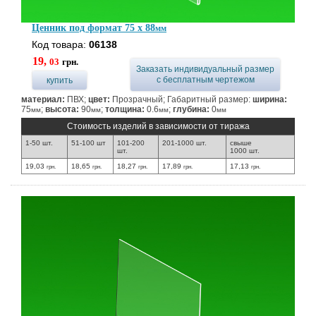
Ценник под формат 75 x 88
мм
Код товара:
06138
19,
03
грн.
Заказать индивидуальный размер
с бесплатным чертежом
купить
материал:
ПВХ;
цвет:
Прозрачный; Габаритный размер:
ширина:
75
;
высота:
90
;
толщина:
0.6
;
глубина:
0
мм
мм
мм
мм
Стоимость изделий в зависимости от тиража
1-50 шт.
51-100 шт
101-200
201-1000 шт.
свыше
шт.
1000 шт.
19,03
18,65
18,27
17,89
17,13
грн.
грн.
грн.
грн.
грн.