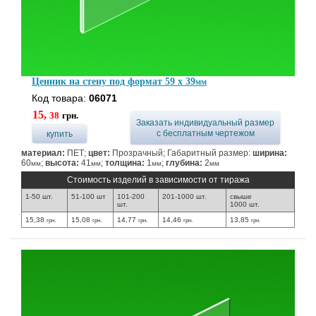
Ценник на стену под формат 59 x 39
мм
Код товара:
06071
15,
38
грн.
Заказать индивидуальный размер
с бесплатным чертежом
купить
материал:
ПЕТ;
цвет:
Прозрачный; Габаритный размер:
ширина:
60
;
высота:
41
;
толщина:
1
;
глубина:
2
мм
мм
мм
мм
Стоимость изделий в зависимости от тиража
1-50 шт.
51-100 шт
101-200
201-1000 шт.
свыше
шт.
1000 шт.
15,38
15,08
14,77
14,46
13,85
грн.
грн.
грн.
грн.
грн.