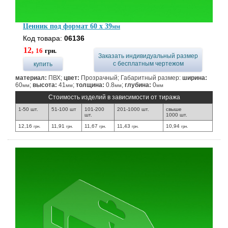
Ценник под формат 60 x 39
мм
Код товара:
06136
12,
16
грн.
Заказать индивидуальный размер
с бесплатным чертежом
купить
материал:
ПВХ;
цвет:
Прозрачный; Габаритный размер:
ширина:
60
;
высота:
41
;
толщина:
0.8
;
глубина:
0
мм
мм
мм
мм
Стоимость изделий в зависимости от тиража
1-50 шт.
51-100 шт
101-200
201-1000 шт.
свыше
шт.
1000 шт.
12,16
11,91
11,67
11,43
10,94
грн.
грн.
грн.
грн.
грн.