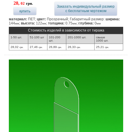
28,
02
грн.
Заказать индивидуальный размер
с бесплатным чертежом
купить
материал:
ПЕТ;
цвет:
Прозрачный; Габаритный размер:
ширина:
144
;
высота:
122
;
толщина:
0.75
;
глубина:
0
мм
мм
мм
мм
Стоимость изделий в зависимости от тиража
1-50 шт.
51-100 шт
101-200
201-1000 шт.
свыше
шт.
1000 шт.
28,02
27,46
26,89
26,33
25,21
грн.
грн.
грн.
грн.
грн.