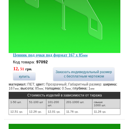
Ценник под очки под формат 167 x 85
мм
Код товара:
97092
12,
51
грн.
Заказать индивидуальный размер
с бесплатным чертежом
купить
материал:
ПЕТ;
цвет:
Прозрачный; Габаритный размер:
ширина:
167
;
высота:
85
;
толщина:
0.5
;
глубина:
1
мм
мм
мм
мм
Стоимость изделий в зависимости от тиража
1-50 шт.
51-100 шт
101-200
201-1000 шт.
свыше
шт.
1000 шт.
12,51
12,26
12,01
11,76
11,26
грн.
грн.
грн.
грн.
грн.