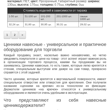
материал:
ПЕТ;
цвет:
Прозрачный; Габаритный размер:
ширина:
130
;
высота:
170
;
толщина:
0.75
;
глубина:
0
мм
мм
мм
мм
Стоимость изделий в зависимости от тиража
1-50 шт.
51-100 шт
101-200
201-1000 шт.
свыше
шт.
1000 шт.
32,24
31,60
30,95
30,31
29,02
грн.
грн.
грн.
грн.
грн.
1
2
>
Ценники навесные - универсальное и практичное
оборудование для торговли
Каждый продавец знает, насколько важно ненавязчиво, но четко
уведомить покупателя о цене на товар - этот аспект играет важную роль
в организации торгового процесса, какими бы продажами вы не
занимались. Ценники навесные, то есть такие, которые легко крепятся к
стенам, специальным выступам или дажpе на сам товар, прекрасно
справятся с этой задачей.
Часто ценники, которые крепятся к вертикальной поверхности, имеют
специальное отверстие или отверстия для крепления. Они получили
название «ценники на крючки» из-за технологии их фиксации.
Держатели ценников «на крючок» относятся к универсальному
оборудованию и являются очень удобными в эксплуатации.
Что представляют из себя навесные
ценникодержатели?