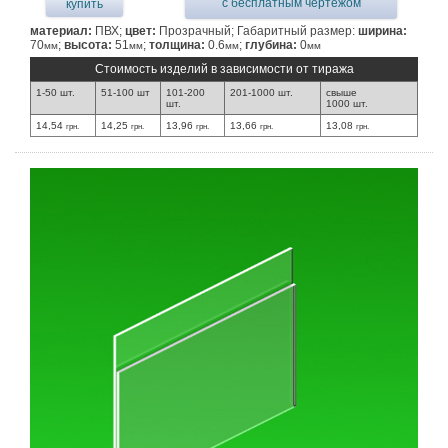
с бесплатным чертежом
купить
материал:
ПВХ;
цвет:
Прозрачный; Габаритный размер:
ширина:
70
;
высота:
51
;
толщина:
0.6
;
глубина:
0
мм
мм
мм
мм
Стоимость изделий в зависимости от тиража
1-50 шт.
51-100 шт
101-200
201-1000 шт.
свыше
шт.
1000 шт.
14,54
14,25
13,96
13,66
13,08
грн.
грн.
грн.
грн.
грн.