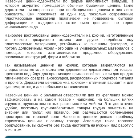
Навесные ценникодержатели по форме напоминают вкладыш, в
котором аккуратно помещается обычный бумажный ценник. Такие
держатели - многоразовые, при необходимости ценники в них легко
обновлять. Они прослужат ни один год, поскольку современные
пластмассовые держатели практически не подвержены бытовой
деформации и выдерживают сотни смен ценников, не теряя
изначального вида.
Наиболее востребованы ценникодержатели на крючки, изготовленные
из тонкого прозрачного акрила или других, подобных ему
пластмассовых материалов, устойчивых ко внешним факторам, а
потому долговечным. Акрил - это один из универсальных материалов, с
помощью которого изготавливается продажное оборудование
различных конструкций, форм и габаритов.
Так называемые ценники на крючок, которые закрепляются на
специальных металлических или деревянных держателях под товары,
прекрасно подойдут для организации прикассовой зоны или для продаж
гигиенических средств, аксессуаров, расфасованных продуктов питания
и прочего. Держатели ценников «на крючок» - отличный вариант и для
супермаркетов, и для небольших магазинчиков.
Навесные ценники с большими отверстиями для их крепления можно
зафиксировать и на самом товаре - например, на больших мягких
игрушках, крупных комнатных растениях или мебели. Это достаточно
удобно, поскольку крупногабаритные товары трудно поместить на
витрину или полку; как правило, они размещаются более-менее
просторно по торговой зоне. Навесные ценники решают проблему
«привязки» ценника к самому товару. Используя такое торговое
оборудование, вы сможете без труда настроить на нужный лад работу с
клиентом.