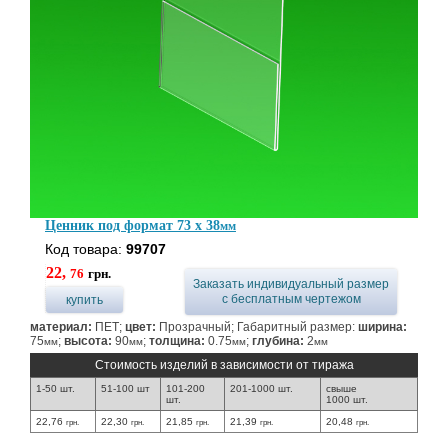
Ценник под формат 73 x 38
мм
Код товара:
99707
22,
76
грн.
Заказать индивидуальный размер
с бесплатным чертежом
купить
материал:
ПЕТ;
цвет:
Прозрачный; Габаритный размер:
ширина:
75
;
высота:
90
;
толщина:
0.75
;
глубина:
2
мм
мм
мм
мм
Стоимость изделий в зависимости от тиража
1-50 шт.
51-100 шт
101-200
201-1000 шт.
свыше
шт.
1000 шт.
22,76
22,30
21,85
21,39
20,48
грн.
грн.
грн.
грн.
грн.