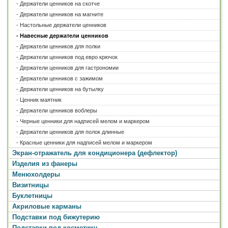
- Держатели ценников на скотче
Изделия из фанеры
Высота
- Держатели ценников на магните
Менюхолдеры
до 100 мм.
(7)
- Настольные держатели ценников
100 — 200 мм.
(5)
Визитницы
200 — 300 мм.
(1)
- Навесные держатели ценников
Буклетницы
300 — 500 мм.
(0)
- Держатели ценников для полки
Акриловые карманы
больше 500 мм.
(0)
- Держатели ценников под евро крючок
Подставки под бижутерию
Глубина
- Держатели ценников для гастрономии
Подставки под косметику
до 100 мм.
(13)
- Держатели ценников с зажимом
Подставки и стойки
100 — 200 мм.
(0)
- Держатели ценников на бутылку
200 — 300 мм.
(0)
Горки для товара
больше 300 мм.
(0)
- Ценник маятник
Монетницы
- Держатели ценников воблеры
Пластиковые ящики и коробки
ПРИМЕНИТЬ
- Черные ценники для надписей мелом и маркером
Лототроны
- Держатели ценников для полок длинные
Номерки и бирки
- Красные ценники для надписей мелом и маркером
Лабораторные подставки
Экран-отражатель для кондиционера (дефлектор)
Информационные стенды
Изделия из фанеры
Бейджи
Менюхолдеры
Визитницы
Буклетницы
Акриловые карманы
Подставки под бижутерию
Подставки под косметику