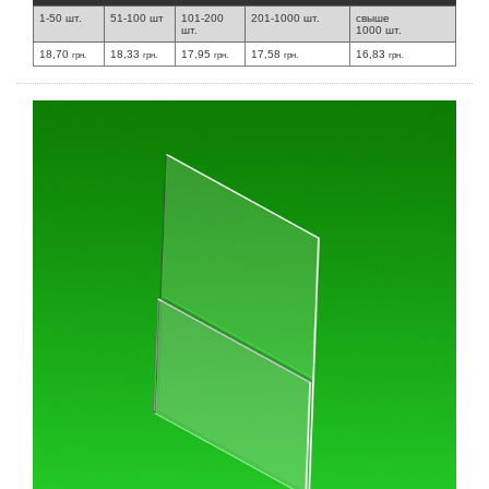
1-50 шт.
51-100 шт
101-200
201-1000 шт.
свыше
шт.
1000 шт.
18,70
18,33
17,95
17,58
16,83
грн.
грн.
грн.
грн.
грн.