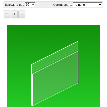
Выводить по :
Сортировать:
1
2
>