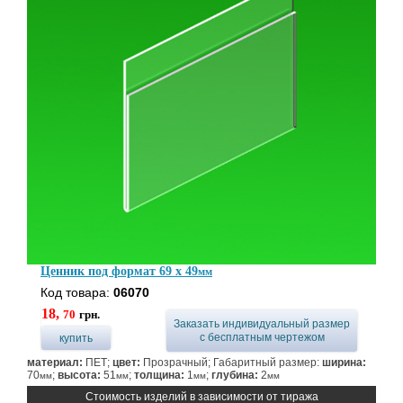
Ценник под формат 69 x 49
мм
Код товара:
06070
18,
70
грн.
Заказать индивидуальный размер
с бесплатным чертежом
купить
материал:
ПЕТ;
цвет:
Прозрачный; Габаритный размер:
ширина:
70
;
высота:
51
;
толщина:
1
;
глубина:
2
мм
мм
мм
мм
Стоимость изделий в зависимости от тиража