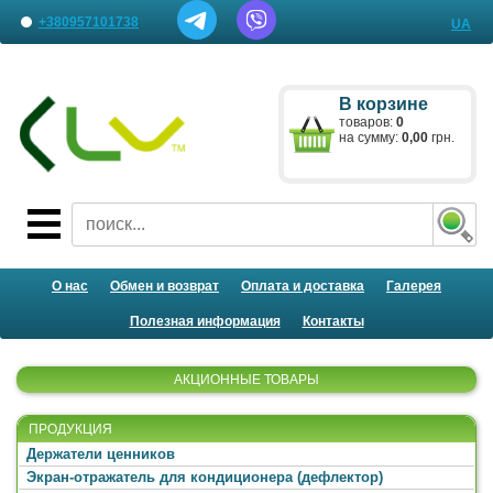
+380957101738
UA
Наши представительства
В корзине
Письмо менеджеру
товаров:
0
на сумму:
0,00
грн.
О нас
Обмен и возврат
Оплата и доставка
Галерея
Полезная информация
Контакты
АКЦИОННЫЕ ТОВАРЫ
ПРОДУКЦИЯ
Держатели ценников
Экран-отражатель для кондиционера (дефлектор)