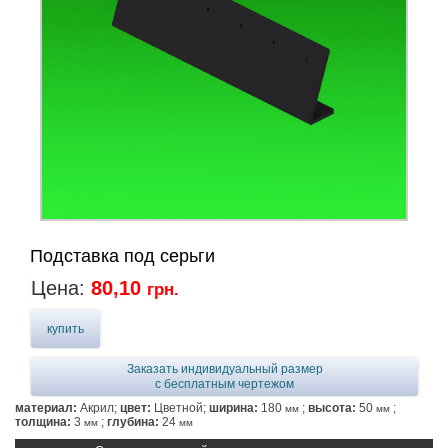
Подставка под серьги
Цена:
80,10
грн.
купить
Заказать индивидуальный размер
с бесплатным чертежом
материал:
Акрил;
цвет:
Цветной;
ширина:
180
;
высота:
50
;
мм
мм
толщина:
3
;
глубина:
24
мм
мм