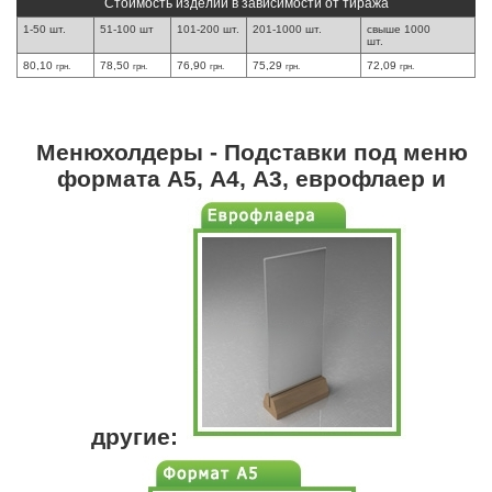
Стоимость изделий в зависимости от тиража
1-50 шт.
51-100 шт
101-200 шт.
201-1000 шт.
свыше 1000
шт.
80,10
78,50
76,90
75,29
72,09
грн.
грн.
грн.
грн.
грн.
Менюхолдеры - Подставки под меню
формата А5, А4, А3, еврофлаер и
другие: