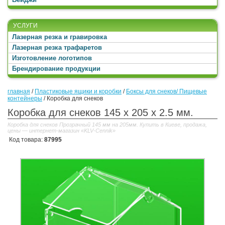
УСЛУГИ
Лазерная резка и гравировка
Лазерная резка трафаретов
Изготовление логотипов
Брендирование продукции
главная
/
Пластиковые ящики и коробки
/
Боксы для снеков/ Пищевые
контейнеры
/
Коробка для снеков
Коробка для снеков 145 x 205 x 2.5 мм.
Коробка для снеков Прозрачный 145 мм на 205мм. Купить в Киеве, продажа,
цены — интернет-магазин «KLV-Cennik»
Код товара:
87995