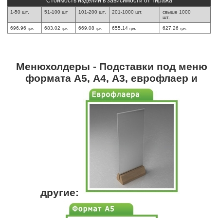
Стоимость изделий в зависимости от тиража
1-50 шт.
51-100 шт
101-200 шт.
201-1000 шт.
свыше 1000
шт.
696,96
683,02
669,08
655,14
627,26
грн.
грн.
грн.
грн.
грн.
Менюхолдеры - Подставки под меню
формата А5, А4, А3, еврофлаер и
другие: