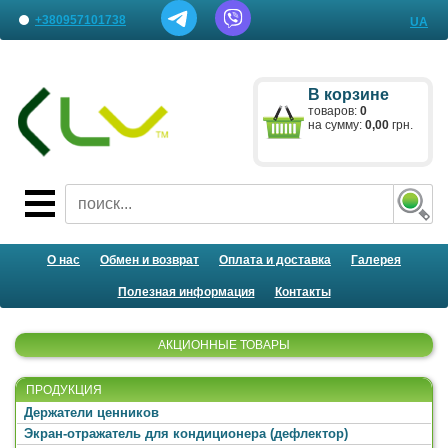
+380957101738
UA
Наши представительства
В корзине
Письмо менеджеру
товаров:
0
на сумму:
0,00
грн.
О нас
Обмен и возврат
Оплата и доставка
Галерея
Полезная информация
Контакты
АКЦИОННЫЕ ТОВАРЫ
ПРОДУКЦИЯ
Держатели ценников
Экран-отражатель для кондиционера (дефлектор)