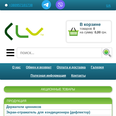
+380957101738
UA
Наши представительства
В корзине
Письмо менеджеру
товаров:
0
на сумму:
0,00
грн.
О нас
Обмен и возврат
Оплата и доставка
Галерея
Полезная информация
Контакты
АКЦИОННЫЕ ТОВАРЫ
ПРОДУКЦИЯ
Держатели ценников
Экран-отражатель для кондиционера (дефлектор)