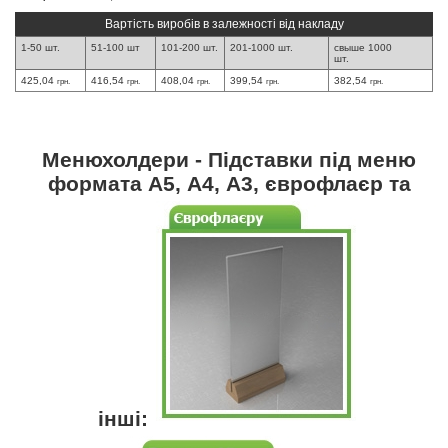
Вартість виробів в залежності від накладу
1-50 шт.
51-100 шт
101-200 шт.
201-1000 шт.
свыше 1000
шт.
425,04
416,54
408,04
399,54
382,54
грн.
грн.
грн.
грн.
грн.
Менюхолдери - Підставки під меню
формата А5, А4, А3, єврофлаєр та
інші: