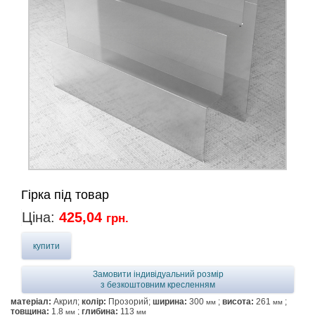
Гірка під товар
Ціна:
425,04
грн.
купити
Замовити індивідуальний розмір
з безкоштовним кресленням
матеріал:
Акрил;
колір:
Прозорий;
ширина:
300
;
висота:
261
;
мм
мм
товщина:
1.8
;
глибина:
113
мм
мм