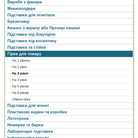
Вироби з фанери
Менюхолдери
Підставки для візитівок
Буклетниці
Кишені з акрилу або Прозорі кишені
Підставки під біжутерію
Підставки під косметику
Підставки та стійки
Гірки для товару
- На 1 рівень
- На 2 рівні
- На 3 рівні
- На 4 рівні
- На 5 рівнів
- На 6 рівнів
- Збірна гірка
Підставки для монет
Пластикові ящики та коробки
Лототрони
Номерки та бирки
Лабораторні підставки
Інформаційні стенди