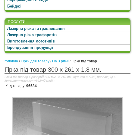
Бейджі
ПОСЛУГИ
Лазерна різка та гравіювання
Лазерна різка трафаретів
Виготовлення логотипів
Брендування продукції
головна
/
Гірки для товару
/
На 3 рівні
/
Гірка під товар
Гірка під товар 300 x 261 x 1.8 мм.
Гірка під товар Прозорий 300 мм на 261мм. Купитb в Київі, продаж, ціни —
інтернет-магазин «KLV-Cennik»
Код товару:
96584