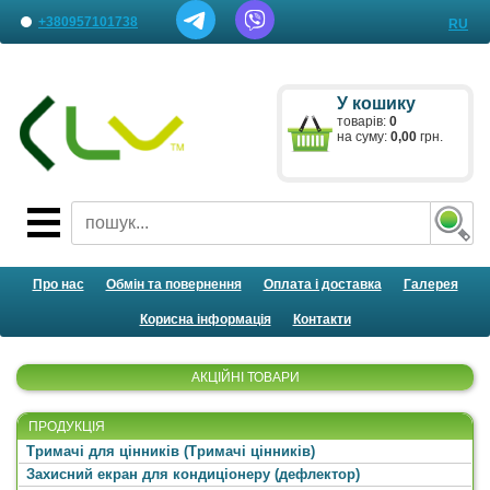
+380957101738
RU
Наші представництва
У кошику
Лист менеджеру
товарів:
0
на суму:
0,00
грн.
Про нас
Обмін та повернення
Оплата і доставка
Галерея
Корисна інформація
Контакти
АКЦІЙНІ ТОВАРИ
ПРОДУКЦІЯ
Тримачі для цінників (Тримачі цінників)
Захисний екран для кондиціонеру (дефлектор)