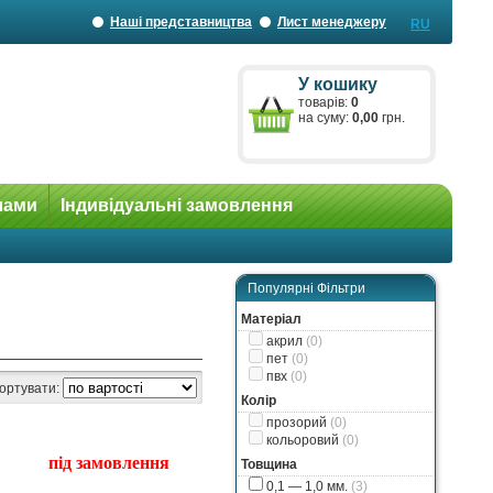
Наші представництва
Лист менеджеру
RU
У кошику
товарів:
0
на суму:
0,00
грн.
лами
Індивідуальні замовлення
Популярні Фільтри
Матеріал
акрил
(0)
пет
(0)
пвх
(0)
ортувати:
Колір
прозорий
(0)
кольоровий
(0)
під замовлення
Товщина
0,1 — 1,0 мм.
(3)