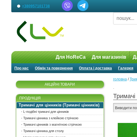
+380957101738
Для HoReCa
Для магазинів
Д
Про нас
Обмін та повернення
Оплата і доставка
Галерея
головна
/
Трим
АКЦІЙНІ ТОВАРИ
.
Тримачі 
ПРОДУКЦІЯ
Тримачі для цінників (Тримачі цінників)
Виводити по
- L-подібні тримачі для цінників
- Тримачі цінника з клейкою стрічкою
- Тримачі цінників з магнітною стрічкою
- Тримачі цінника для столу