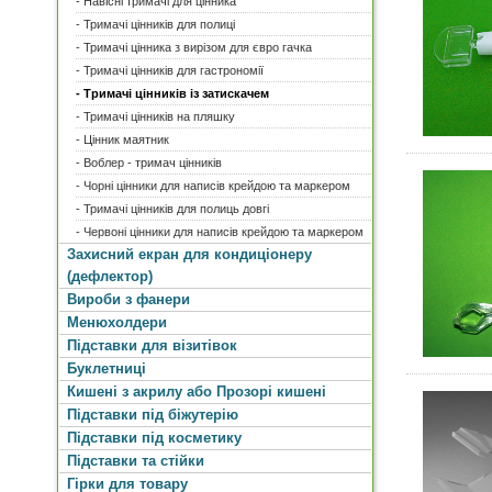
- Навісні тримачі для цінника
- Тримачі цінників для полиці
- Тримачі цінника з вирізом для євро гачка
- Тримачі цінників для гастрономії
- Тримачі цінників із затискачем
- Тримачі цінників на пляшку
- Цінник маятник
- Воблер - тримач цінників
- Чорні цінники для написів крейдою та маркером
- Тримачі цінників для полиць довгі
- Червоні цінники для написів крейдою та маркером
Захисний екран для кондиціонеру
(дефлектор)
Вироби з фанери
Менюхолдери
Підставки для візитівок
Буклетниці
Кишені з акрилу або Прозорі кишені
Підставки під біжутерію
Підставки під косметику
Підставки та стійки
Гірки для товару