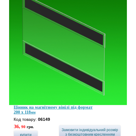
Цінник на магнітному вінілі під формат
200 x 118
мм
Код товару:
06149
36,
90
грн.
Замовити індивідуальний розмір
з безкоштовним кресленням
купити