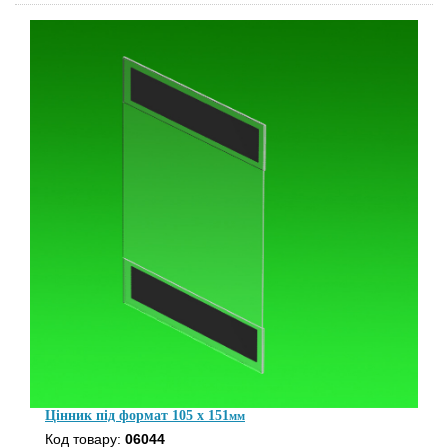
Цінник під формат 105 x 151
мм
Код товару:
06044