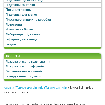
Підставки та стійки
Гірки для товару
Підставки для монет
Пластикові ящики та коробки
Лототрони
Номерки та бирки
Лабораторні підставки
Інформаційні стенди
Бейджі
ПОСЛУГИ
Лазерна різка та гравіювання
Лазерна різка трафаретів
Виготовлення логотипів
Брендування продукції
головна
/
Тримачі для цінників (Тримачі цінників)
/
Тримачі цінників з
магнітною стрічкою
.