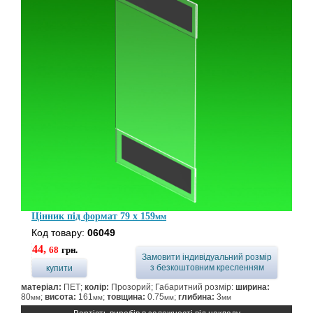
Цінник під формат 79 x 159
мм
Код товару:
06049
44,
68
грн.
Замовити індивідуальний розмір
з безкоштовним кресленням
купити
матеріал:
ПЕТ;
колір:
Прозорий; Габаритний розмір:
ширина:
80
;
висота:
161
;
товщина:
0.75
;
глибина:
3
мм
мм
мм
мм