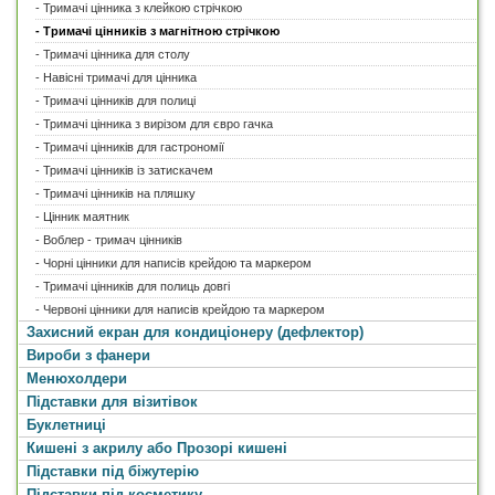
- Тримачі цінника з клейкою стрічкою
Вироби з фанери
Висота
- Тримачі цінників з магнітною стрічкою
Менюхолдери
до 100 мм.
(4)
- Тримачі цінника для столу
100 — 200 мм.
(9)
Підставки для візитівок
200 — 300 мм.
(3)
- Навісні тримачі для цінника
Буклетниці
300 — 500 мм.
(2)
- Тримачі цінників для полиці
Кишені з акрилу або Прозорі кишені
больше 500 мм.
(0)
- Тримачі цінника з вирізом для євро гачка
Підставки під біжутерію
Глибина
- Тримачі цінників для гастрономії
Підставки під косметику
до 100 мм.
(18)
- Тримачі цінників із затискачем
Підставки та стійки
100 — 200 мм.
(0)
- Тримачі цінників на пляшку
200 — 300 мм.
(0)
Гірки для товару
больше 300 мм.
(0)
- Цінник маятник
Підставки для монет
- Воблер - тримач цінників
Пластикові ящики та коробки
ЗАСТОСУВАТИ
- Чорні цінники для написів крейдою та маркером
Лототрони
- Тримачі цінників для полиць довгі
Номерки та бирки
- Червоні цінники для написів крейдою та маркером
Лабораторні підставки
Захисний екран для кондиціонеру (дефлектор)
Інформаційні стенди
Вироби з фанери
Бейджі
Менюхолдери
Підставки для візитівок
Буклетниці
Кишені з акрилу або Прозорі кишені
Підставки під біжутерію
Підставки під косметику