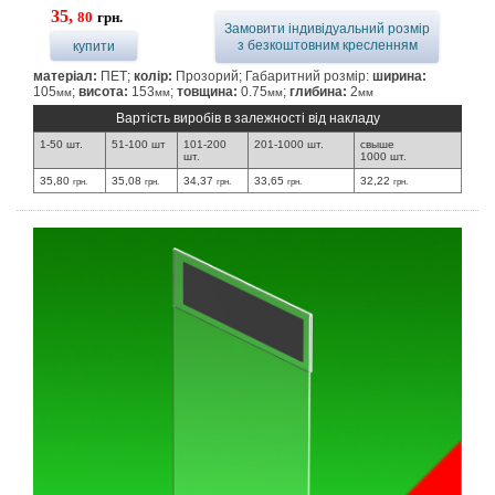
35,
80
грн.
Замовити індивідуальний розмір
з безкоштовним кресленням
купити
матеріал:
ПЕТ;
колір:
Прозорий; Габаритний розмір:
ширина:
105
;
висота:
153
;
товщина:
0.75
;
глибина:
2
мм
мм
мм
мм
Вартість виробів в залежності від накладу
1-50 шт.
51-100 шт
101-200
201-1000 шт.
свыше
шт.
1000 шт.
35,80
35,08
34,37
33,65
32,22
грн.
грн.
грн.
грн.
грн.