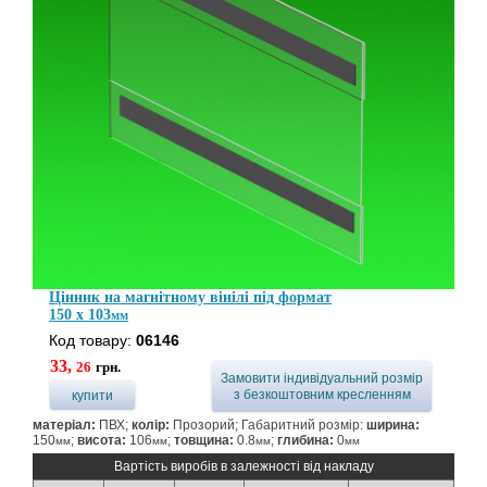
Цінник на магнітному вінілі під формат
150 x 103
мм
Код товару:
06146
33,
26
грн.
Замовити індивідуальний розмір
з безкоштовним кресленням
купити
матеріал:
ПВХ;
колір:
Прозорий; Габаритний розмір:
ширина:
150
;
висота:
106
;
товщина:
0.8
;
глибина:
0
мм
мм
мм
мм
Вартість виробів в залежності від накладу