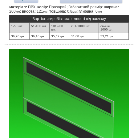
матеріал:
ПВХ;
колір:
Прозорий; Габаритний розмір:
ширина:
200
;
висота:
121
;
товщина:
0.8
;
глибина:
0
мм
мм
мм
мм
Вартість виробів в залежності від накладу
1-50 шт.
51-100 шт
101-200
201-1000 шт.
свыше
шт.
1000 шт.
36,90
36,16
35,42
34,68
33,21
грн.
грн.
грн.
грн.
грн.