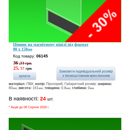
Цінник на магнітному вінілі під формат
80 x 158
мм
Код товару:
06145
36 ,
53
грн.
25,
57
грн.
Замовити індивідуальний розмір
з безкоштовним кресленням
купити
матеріал:
ПВХ;
колір:
Прозорий; Габаритний розмір:
ширина:
80
;
висота:
161
;
товщина:
0.8
;
глибина:
0
мм
мм
мм
мм
В наявності:
24
шт.
* Акція до 08 Серпня 2026 г.