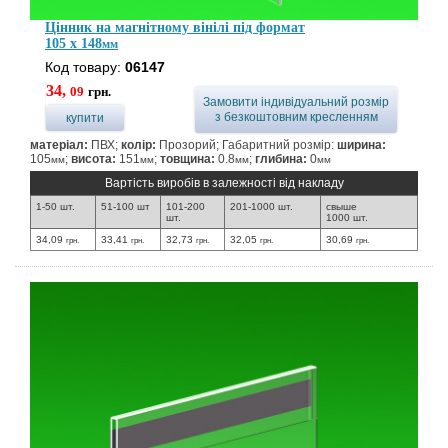
Цінник на магнітному вінілі під формат
105 x 148
мм
Код товару:
06147
34,
09
грн.
Замовити індивідуальний розмір
з безкоштовним кресленням
купити
матеріал:
ПВХ;
колір:
Прозорий; Габаритний розмір:
ширина:
105
;
висота:
151
;
товщина:
0.8
;
глибина:
0
мм
мм
мм
мм
Вартість виробів в залежності від накладу
1-50 шт.
51-100 шт
101-200
201-1000 шт.
свыше
шт.
1000 шт.
34,09
33,41
32,73
32,05
30,69
грн.
грн.
грн.
грн.
грн.