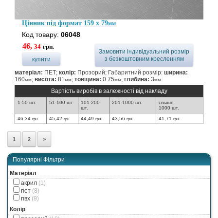
Цінник під формат 159 x 79
мм
Код товару:
06048
46,
34
грн.
Замовити індивідуальний розмір
з безкоштовним кресленням
купити
матеріал:
ПЕТ;
колір:
Прозорий; Габаритний розмір:
ширина:
160
;
висота:
81
;
товщина:
0.75
;
глибина:
3
мм
мм
мм
мм
Вартість виробів в залежності від накладу
1-50 шт.
51-100 шт
101-200
201-1000 шт.
свыше
шт.
1000 шт.
46,34
45,42
44,49
43,56
41,71
грн.
грн.
грн.
грн.
грн.
1
2
>
Популярні Фільтри
Матеріал
акрил
(1)
пет
(8)
пвх
(9)
Колір