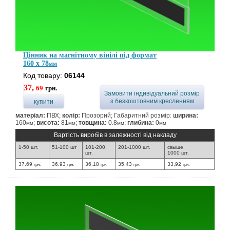
Цінник на магнітному вінілі під формат
160 x 78
мм
Код товару:
06144
37,
69
грн.
Замовити індивідуальний розмір
з безкоштовним кресленням
купити
матеріал:
ПВХ;
колір:
Прозорий; Габаритний розмір:
ширина:
160
;
висота:
81
;
товщина:
0.8
;
глибина:
0
мм
мм
мм
мм
Вартість виробів в залежності від накладу
1-50 шт.
51-100 шт
101-200
201-1000 шт.
свыше
шт.
1000 шт.
37,69
36,93
36,18
35,43
33,92
грн.
грн.
грн.
грн.
грн.