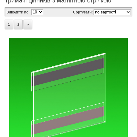
Тримачі цінників з магнітною стрічкою
Виводити по :
Сортувати:
1
2
>