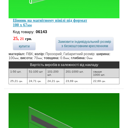
Цінник на магнітному вінілі під формат
100 x 67
мм
Код товару:
06143
25,
21
грн.
Замовити індивідуальний розмір
з безкоштовним кресленням
купити
матеріал:
ПВХ;
колір:
Прозорий; Габаритний розмір:
ширина:
100
;
висота:
70
;
товщина:
0.8
;
глибина:
0
мм
мм
мм
мм
Вартість виробів в залежності від накладу
1-50 шт.
51-100 шт
101-200
201-1000 шт.
свыше
шт.
1000 шт.
25,21
24,71
24,21
23,69
22,69
грн.
грн.
грн.
грн.
грн.