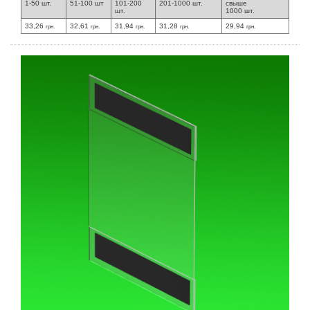
1-50 шт.
51-100 шт
101-200
201-1000 шт.
свыше
шт.
1000 шт.
33,26
32,61
31,94
31,28
29,94
грн.
грн.
грн.
грн.
грн.