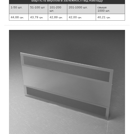
Вартість виробів в залежності від накладу
1-50 шт.
51-100 шт
101-200
201-1000 шт.
свыше
шт.
1000 шт.
44,68
43,79
42,89
42,00
40,21
грн.
грн.
грн.
грн.
грн.