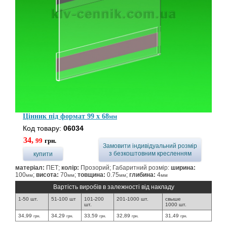
Цінник під формат 99 x 68
мм
Код товару:
06034
34,
99
грн.
Замовити індивідуальний розмір
з безкоштовним кресленням
купити
матеріал:
ПЕТ;
колір:
Прозорий; Габаритний розмір:
ширина:
100
;
висота:
70
;
товщина:
0.75
;
глибина:
4
мм
мм
мм
мм
Вартість виробів в залежності від накладу
1-50 шт.
51-100 шт
101-200
201-1000 шт.
свыше
шт.
1000 шт.
34,99
34,29
33,59
32,89
31,49
грн.
грн.
грн.
грн.
грн.