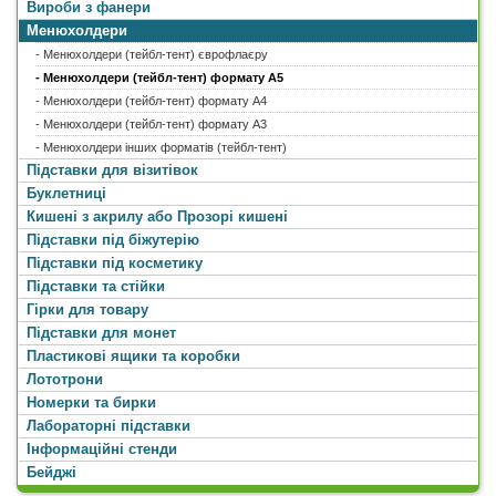
Вироби з фанери
Менюхолдери
- Менюхолдери (тейбл-тент) єврофлаєру
- Менюхолдери (тейбл-тент) формату А5
- Менюхолдери (тейбл-тент) формату А4
- Менюхолдери (тейбл-тент) формату А3
- Менюхолдери інших форматів (тейбл-тент)
Підставки для візитівок
Буклетниці
Кишені з акрилу або Прозорі кишені
Підставки під біжутерію
Підставки під косметику
Підставки та стійки
Гірки для товару
Підставки для монет
Пластикові ящики та коробки
Лототрони
Номерки та бирки
Лабораторні підставки
Інформаційні стенди
Бейджі