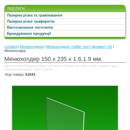
ПОСЛУГИ
Лазерна різка та гравіювання
Лазерна різка трафаретів
Виготовлення логотипів
Брендування продукції
головна
/
Менюхолдери
/
Менюхолдери (тейбл-тент) формату А5
/
Менюхолдер
Менюхолдер 150 x 235 x 1.6,1.9 мм.
Менюхолдер Прозорий,Білий 150 мм на 235мм. Купитb в Київі, продаж, ціни —
інтернет-магазин «KLV-Cennik»
Код товару:
01043