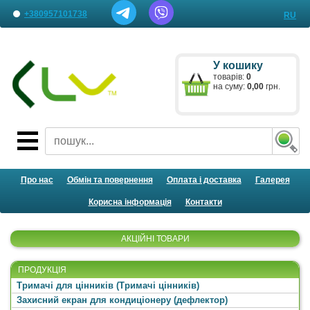
+380957101738
RU
Наші представництва
У кошику
Лист менеджеру
товарів:
0
на суму:
0,00
грн.
Про нас
Обмін та повернення
Оплата і доставка
Галерея
Корисна інформація
Контакти
АКЦІЙНІ ТОВАРИ
ПРОДУКЦІЯ
Тримачі для цінників (Тримачі цінників)
Захисний екран для кондиціонеру (дефлектор)