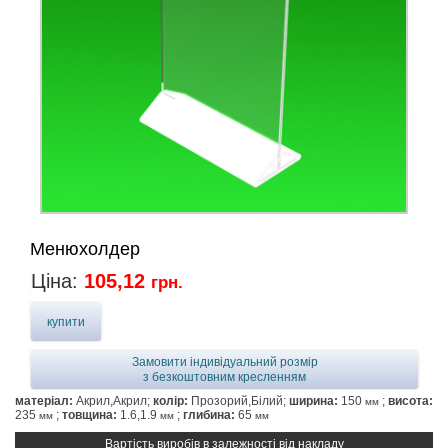
Менюхолдер
Ціна:
105,12
грн.
купити
Замовити індивідуальний розмір
з безкоштовним кресленням
матеріал:
Акрил,Акрил;
колір:
Прозорий,Білий;
ширина:
150
;
висота:
мм
235
;
товщина:
1.6,1.9
;
глибина:
65
мм
мм
мм
Вартість виробів в залежності від накладу