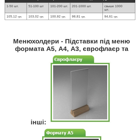
1-50 шт.
51-100 шт
101-200 шт.
201-1000 шт.
свыше 1000
шт.
105,12
103,02
100,92
98,81
94,61
грн.
грн.
грн.
грн.
грн.
Менюхолдери - Підставки під меню
формата А5, А4, А3, єврофлаєр та
інші: