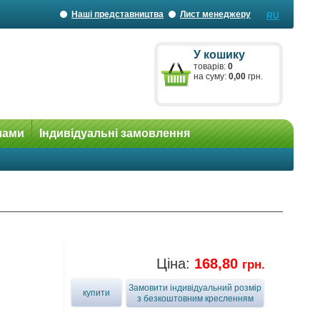
Наші представництва
Лист менеджеру
RU
У кошику
товарів:
0
на суму:
0,00
грн.
лами
Індивідуальні замовлення
Ціна:
168,80
грн.
Замовити індивідуальний розмір
купити
з безкоштовним кресленням