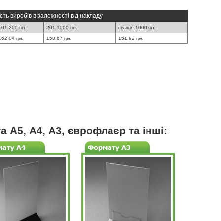
сть виробів в залежності від накладу
101-200 шт.
201-1000 шт.
свыше 1000 шт.
162,04
158,67
151,92
грн.
грн.
грн.
 А5, А4, А3, єврофлаєр та інші: