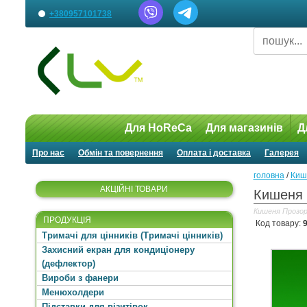
+380957101738
Для HoReCa
Для магазинів
Д
Про нас
Обмін та повернення
Оплата і доставка
Галерея
головна
/
Кише
АКЦІЙНІ ТОВАРИ
Кишеня 
Кишеня Прозори
ПРОДУКЦІЯ
Код товару:
Тримачі для цінників (Тримачі цінників)
Захисний екран для кондиціонеру
(дефлектор)
Вироби з фанери
Менюхолдери
Підставки для візитівок