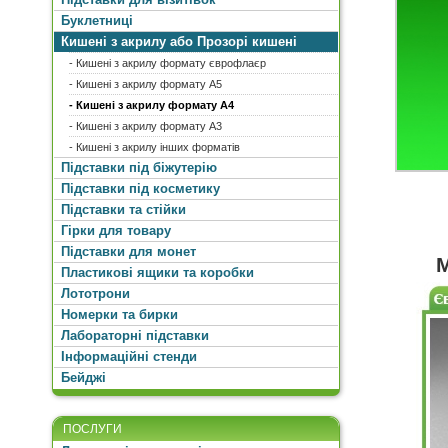
Буклетниці
Кишені з акрилу або Прозорі кишені
- Кишені з акрилу формату єврофлаєр
- Кишені з акрилу формату А5
- Кишені з акрилу формату А4
- Кишені з акрилу формату А3
- Кишені з акрилу інших форматів
Підставки під біжутерію
Підставки під косметику
Підставки та стійки
Гірки для товару
Підставки для монет
М
Пластикові ящики та коробки
Лототрони
Номерки та бирки
Лабораторні підставки
Інформаційні стенди
Бейджі
ПОСЛУГИ