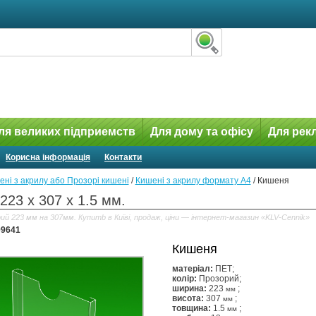
ля великих підприемств
Для дому та офісу
Для рек
Корисна інформація
Контакти
ні з акрилу або Прозорі кишені
/
Кишені з акрилу формату А4
/
Кишеня
223 x 307 x 1.5 мм.
й 223 мм на 307мм. Купитb в Київі, продаж, ціни — інтернет-магазин «KLV-Cennik»
99641
Кишеня
матеріал:
ПЕТ;
колір:
Прозорий;
ширина:
223
;
мм
висота:
307
;
мм
товщина:
1.5
;
мм