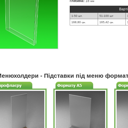
глибина:
18
мм
Варті
1-50 шт.
51-100 шт
168,80
165,42
грн.
грн.
енюхолдери - Підставки під меню формата