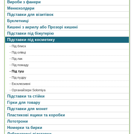
Вироби з фанери
Менюхолдери
Підставки для візитівок
Буклетниці
Кишені з акрилу або Прозорі кишені
Підставки під біжутерію
Підставки під косметику
- Під блиск
- Під олівці
- Під лак
- Під помаду
- Під туш
- Під пудру
- Ексклюзивні
- Органайзери Solomiya
Підставки та стійки
Гірки для товару
Підставки для монет
Пластикові ящики та коробки
Лототрони
Номерки та бирки
Лабораторні підставки