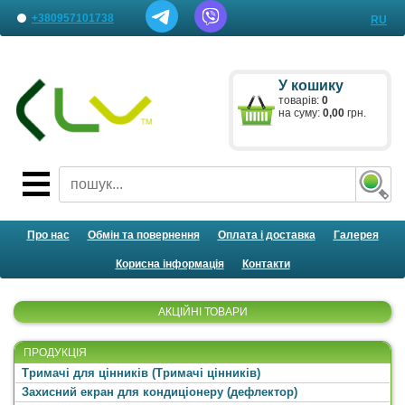
+380957101738
RU
Наші представництва
У кошику
Лист менеджеру
товарів:
0
на суму:
0,00
грн.
Про нас
Обмін та повернення
Оплата і доставка
Галерея
Корисна інформація
Контакти
АКЦІЙНІ ТОВАРИ
ПРОДУКЦІЯ
Тримачі для цінників (Тримачі цінників)
Захисний екран для кондиціонеру (дефлектор)