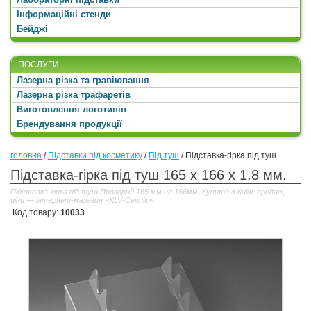
Інформаційні стенди
Бейджі
ПОСЛУГИ
Лазерна різка та гравіювання
Лазерна різка трафаретів
Виготовлення логотипів
Брендування продукції
головна
/
Підставки під косметику
/
Під туш
/
Підставка-гірка під туш
Підставка-гірка під туш 165 x 166 x 1.8 мм.
Підставка-гірка під туш Прозорий 165 мм на 166мм. Купитb в Київі, продаж,
ціни — інтернет-магазин «KLV-Cennik»
Код товару:
10033