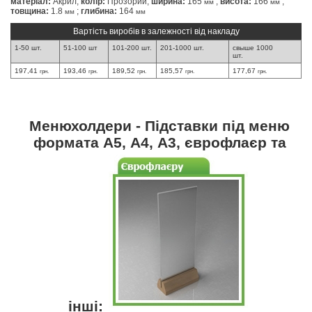
матеріал:
Акрил;
колір:
Прозорий;
ширина:
165
;
висота:
166
;
мм
мм
товщина:
1.8
;
глибина:
164
мм
мм
Вартість виробів в залежності від накладу
1-50 шт.
51-100 шт
101-200 шт.
201-1000 шт.
свыше 1000
шт.
197,41
193,46
189,52
185,57
177,67
грн.
грн.
грн.
грн.
грн.
Менюхолдери - Підставки під меню
формата А5, А4, А3, єврофлаєр та
інші: