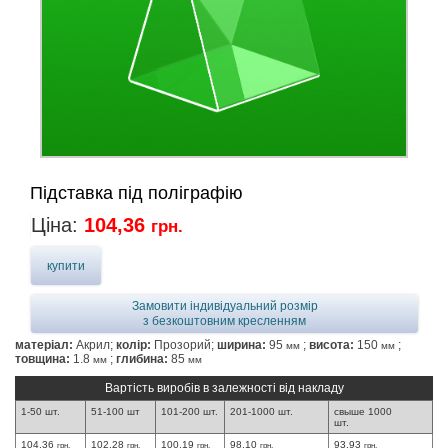
Підставка під поліграфію
Ціна:
104,36
грн.
купити
Замовити індивідуальний розмір
з безкоштовним кресленням
матеріал:
Акрил;
колір:
Прозорий;
ширина:
95
;
висота:
150
;
мм
мм
товщина:
1.8
;
глибина:
85
мм
мм
Вартість виробів в залежності від накладу
1-50 шт.
51-100 шт
101-200 шт.
201-1000 шт.
свыше 1000
шт.
104,36
102,28
100,19
98,10
93,93
грн.
грн.
грн.
грн.
грн.