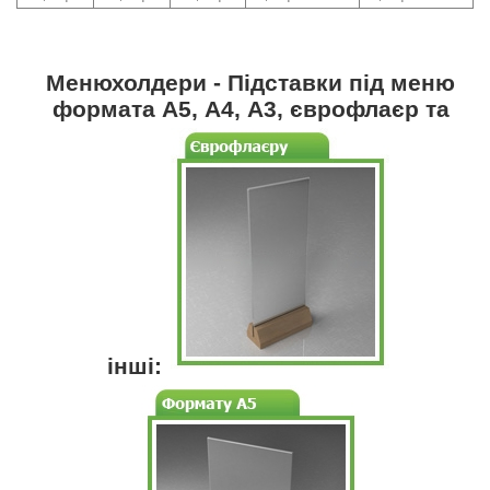
Менюхолдери - Підставки під меню
формата А5, А4, А3, єврофлаєр та
інші: