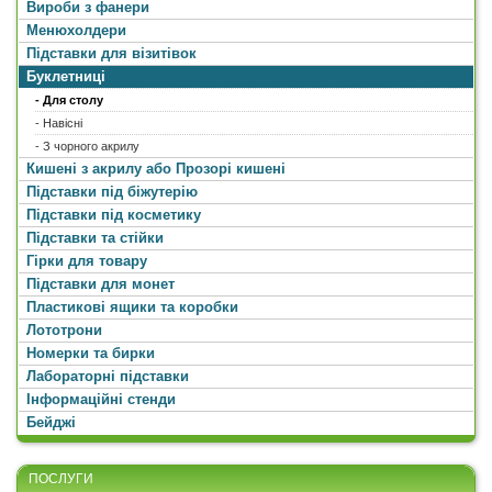
Вироби з фанери
Менюхолдери
Підставки для візитівок
Буклетниці
- Для столу
- Навісні
- З чорного акрилу
Кишені з акрилу або Прозорі кишені
Підставки під біжутерію
Підставки під косметику
Підставки та стійки
Гірки для товару
Підставки для монет
Пластикові ящики та коробки
Лототрони
Номерки та бирки
Лабораторні підставки
Інформаційні стенди
Бейджі
ПОСЛУГИ