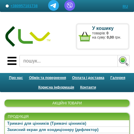
+380957101738
RU
Наші представництва
У кошику
Лист менеджеру
товарів:
0
на суму:
0,00
грн.
Про нас
Обмін та повернення
Оплата і доставка
Галерея
Корисна інформація
Контакти
АКЦІЙНІ ТОВАРИ
ПРОДУКЦІЯ
Тримачі для цінників (Тримачі цінників)
Захисний екран для кондиціонеру (дефлектор)