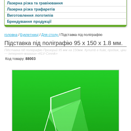
Лазерна різка та гравіювання
Лазерна різка трафаретів
Виготовлення логотипів
Брендування продукції
головна
/
Буклетниці
/
Для столу
/
Підставка під поліграфію
Підставка під поліграфію 95 x 150 x 1.8 мм.
Підставка під поліграфію Прозорий 95 мм на 150мм. Купитb в Київі, продаж, ціни
— інтернет-магазин «KLV-Cennik»
Код товару:
88003