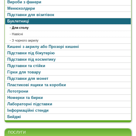
Вироби з фанери
Менюхолдери
Підставки для візитівок
Буклетниці
- Для столу
- Навісні
- З чорного акрилу
Кишені з акрилу або Прозорі кишені
Підставки під біжутерію
Підставки під косметику
Підставки та стійки
Гірки для товару
Підставки для монет
Пластикові ящики та коробки
Лототрони
Номерки та бирки
Лабораторні підставки
Інформаційні стенди
Бейджі
ПОСЛУГИ