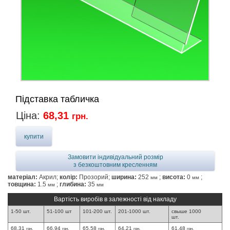
Підставка табличка
Ціна:
68,31
грн.
купити
Замовити індивідуальний розмір
з безкоштовним кресленням
матеріал:
Акрил;
колір:
Прозорий;
ширина:
252
;
висота:
0
;
мм
мм
товщина:
1.5
;
глибина:
35
мм
мм
Вартість виробів в залежності від накладу
1-50 шт.
51-100 шт
101-200 шт.
201-1000 шт.
свыше 1000
шт.
68,31
66,94
65,58
64,21
61,48
грн.
грн.
грн.
грн.
грн.