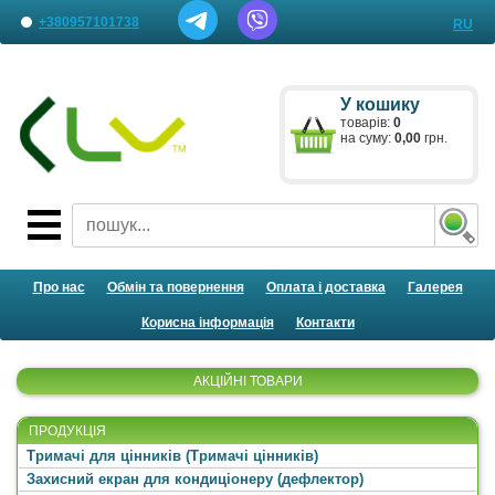
+380957101738
RU
Наші представництва
У кошику
Лист менеджеру
товарів:
0
на суму:
0,00
грн.
Про нас
Обмін та повернення
Оплата і доставка
Галерея
Корисна інформація
Контакти
АКЦІЙНІ ТОВАРИ
ПРОДУКЦІЯ
Тримачі для цінників (Тримачі цінників)
Захисний екран для кондиціонеру (дефлектор)