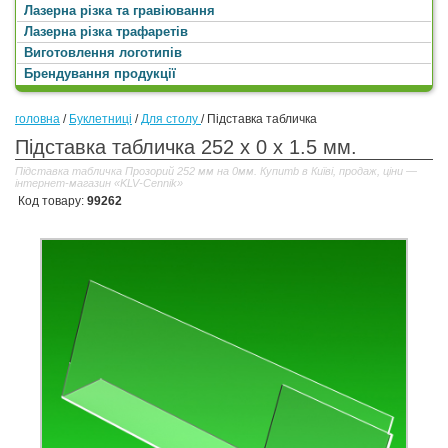
Лазерна різка та гравіювання
Лазерна різка трафаретів
Виготовлення логотипів
Брендування продукції
головна
/
Буклетниці
/
Для столу
/
Підставка табличка
Підставка табличка 252 x 0 x 1.5 мм.
Підставка табличка Прозорий 252 мм на 0мм. Купитb в Київі, продаж, ціни —
інтернет-магазин «KLV-Cennik»
Код товару:
99262