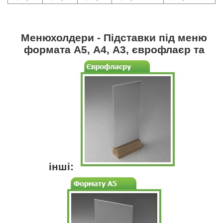
Менюхолдери - Підставки під меню
формата А5, А4, А3, єврофлаєр та
інші: