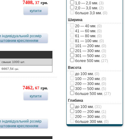
7408,
37
грн.
1,0 — 2,0 мм.
(3)
2,0 — 3,0 мм.
(2)
купити
больше 3,0 мм.
(0)
Ширина
20 — 40 мм.
(0)
41 — 60 мм.
(0)
 індивідуальний розмір
61 — 80 мм.
(0)
оштовним кресленням
81 — 100 мм.
(0)
101 — 200 мм.
(0)
201 — 300 мм.
(3)
301 — 500 мм.
(2)
более 500 мм.
(27)
свыше 1000 шт.
Висота
6667,54
грн.
до 100 мм.
(0)
100 — 200 мм.
(0)
200 — 300 мм.
(0)
7462,
67
грн.
300 — 500 мм.
(5)
больше 500 мм.
(27)
купити
Глибина
до 100 мм.
(31)
100 — 200 мм.
(1)
200 — 300 мм.
(0)
 індивідуальний розмір
больше 300 мм.
(0)
оштовним кресленням