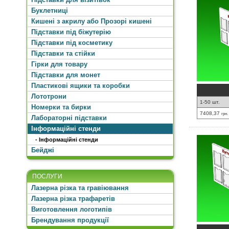
Буклетниці
Кишені з акрилу або Прозорі кишені
Підставки під біжутерію
Підставки під косметику
Підставки та стійки
Гірки для товару
Підставки для монет
Пластикові ящики та коробки
Лототрони
1-50 шт.
Номерки та бирки
7408,37
грн.
Лабораторні підставки
Інформаційні стенди
- Інформаційні стенди
Бейджі
ПОСЛУГИ
Лазерна різка та гравіювання
Лазерна різка трафаретів
Виготовлення логотипів
Брендування продукції