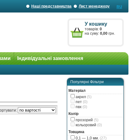
Наші представництва
Лист менеджеру
RU
У кошику
товарів:
0
на суму:
0,00
грн.
лами
Індивідуальні замовлення
Популярні Фільтри
Матеріал
акрил
(5)
пет
(0)
пвх
(0)
ортувати:
Колір
прозорий
(5)
кольоровий
(0)
Товщина
0,1 — 1,0 мм.
(27)