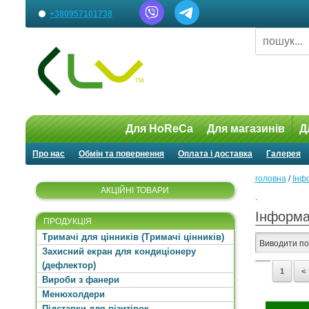
+380957101738
Для HoReCa
Для магазинів
Д
Про нас
Обмін та повернення
Оплата і доставка
Галерея
головна
/
Інф
АКЦІЙНІ ТОВАРИ
.
Інформа
ПРОДУКЦІЯ
Тримачі для цінників (Тримачі цінників)
Виводити по
Захисний екран для кондиціонеру
(дефлектор)
1
<
Вироби з фанери
Менюхолдери
Підставки для візитівок